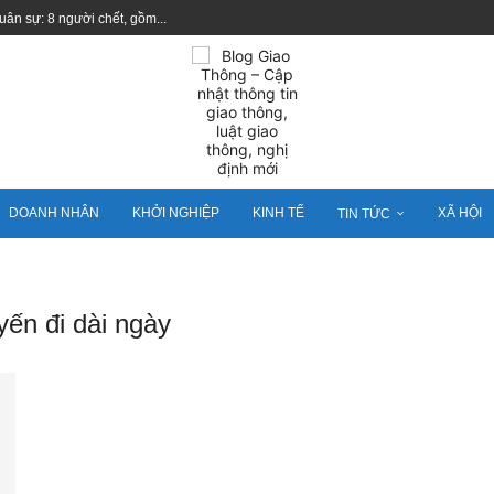
uân sự: 8 người chết, gồm...
DOANH NHÂN
KHỞI NGHIỆP
KINH TẾ
XÃ HỘI
TIN TỨC
yến đi dài ngày