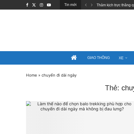
Tin mới
Thảm kịch trực thăng q
GIAO THÔNG
XE
Home
»
chuyến đi dài ngày
Thẻ:
chu