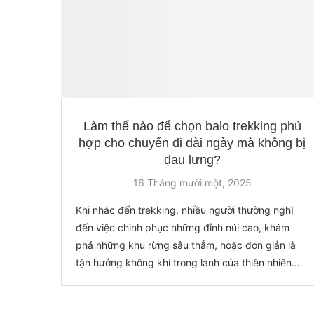
Làm thế nào để chọn balo trekking phù
hợp cho chuyến đi dài ngày mà không bị
đau lưng?
16 Tháng mười một, 2025
Khi nhắc đến trekking, nhiều người thường nghĩ
đến việc chinh phục những đỉnh núi cao, khám
phá những khu rừng sâu thẳm, hoặc đơn giản là
tận hưởng không khí trong lành của thiên nhiên.
Tuy nhiên, để có một chuyến đi thành công và
thoải mái, việc chuẩn…