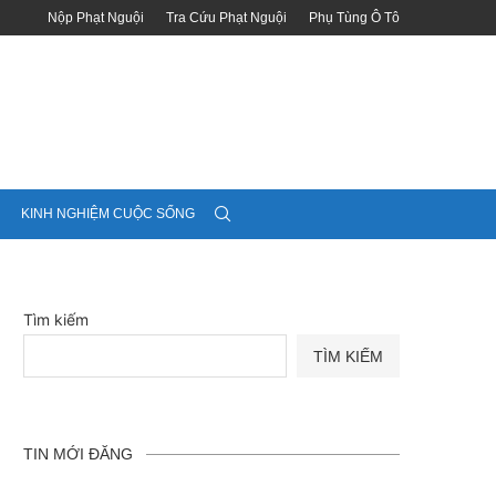
Nộp Phạt Nguội
Tra Cứu Phạt Nguội
Phụ Tùng Ô Tô
KINH NGHIỆM CUỘC SỐNG
Tìm kiếm
TÌM KIẾM
TIN MỚI ĐĂNG