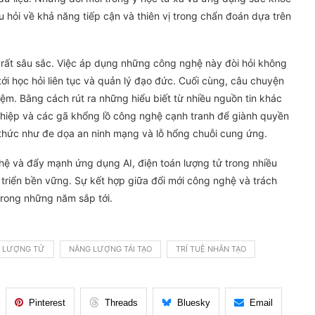
 hỏi về khả năng tiếp cận và thiên vị trong chẩn đoán dựa trên
à rất sâu sắc. Việc áp dụng những công nghệ này đòi hỏi không
ới học hỏi liên tục và quản lý đạo đức. Cuối cùng, câu chuyện
ệm. Bằng cách rút ra những hiểu biết từ nhiều nguồn tin khác
nghiệp và các gã khổng lồ công nghệ cạnh tranh để giành quyền
 thức như đe dọa an ninh mạng và lỗ hổng chuỗi cung ứng.
ệ và đẩy mạnh ứng dụng AI, điện toán lượng tử trong nhiều
t triển bền vững. Sự kết hợp giữa đổi mới công nghệ và trách
trong những năm sắp tới.
N LƯỢNG TỬ
NĂNG LƯỢNG TÁI TẠO
TRÍ TUỆ NHÂN TẠO
Pinterest
Threads
Bluesky
Email