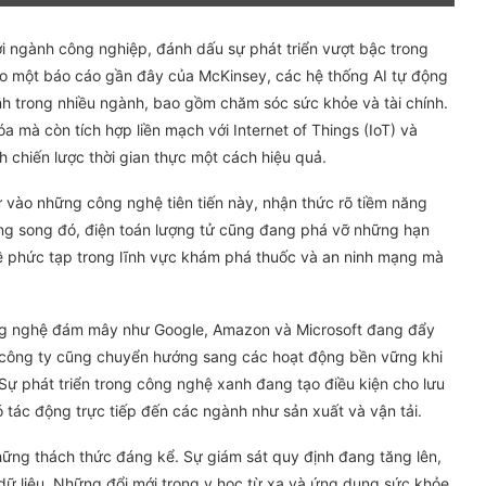
 ngành công nghiệp, đánh dấu sự phát triển vượt bậc trong
Theo một báo cáo gần đây của McKinsey, các hệ thống AI tự động
nh trong nhiều ngành, bao gồm chăm sóc sức khỏe và tài chính.
a mà còn tích hợp liền mạch với Internet of Things (IoT) và
 chiến lược thời gian thực một cách hiệu quả.
vào những công nghệ tiên tiến này, nhận thức rõ tiềm năng
ong song đó, điện toán lượng tử cũng đang phá vỡ những hạn
ề phức tạp trong lĩnh vực khám phá thuốc và an ninh mạng mà
ông nghệ đám mây như Google, Amazon và Microsoft đang đẩy
c công ty cũng chuyển hướng sang các hoạt động bền vững khi
 Sự phát triển trong công nghệ xanh đang tạo điều kiện cho lưu
đó tác động trực tiếp đến các ngành như sản xuất và vận tải.
hững thách thức đáng kể. Sự giám sát quy định đang tăng lên,
dữ liệu. Những đổi mới trong y học từ xa và ứng dụng sức khỏe