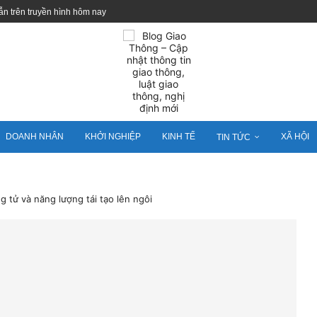
ẫn trên truyền hình hôm nay
DOANH NHÂN
KHỞI NGHIỆP
KINH TẾ
XÃ HỘI
TIN TỨC
g tử và năng lượng tái tạo lên ngôi