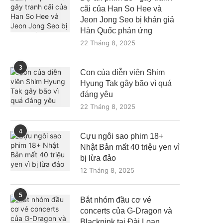
cãi của Han So Hee và
Jeon Jong Seo bị khán giả
Hàn Quốc phản ứng
22 Tháng 8, 2025
3
Con của diễn viên Shim
Hyung Tak gây bão vì quá
đáng yêu
22 Tháng 8, 2025
4
Cựu ngôi sao phim 18+
Nhật Bản mất 40 triệu yen vì
bị lừa đảo
12 Tháng 8, 2025
5
Bắt nhóm đầu cơ vé
concerts của G-Dragon và
Blackpink tại Đài Loan