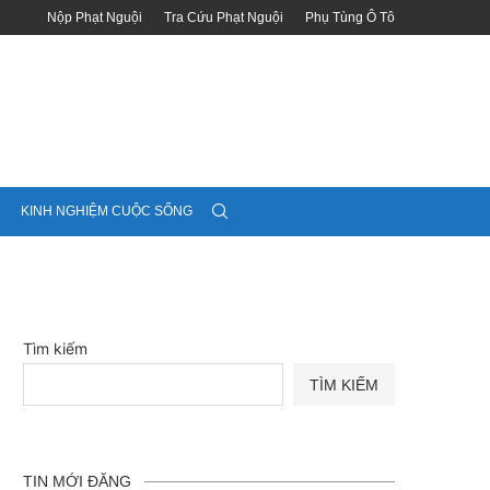
Nộp Phạt Nguội
Tra Cứu Phạt Nguội
Phụ Tùng Ô Tô
KINH NGHIỆM CUỘC SỐNG
Tìm kiếm
TÌM KIẾM
TIN MỚI ĐĂNG