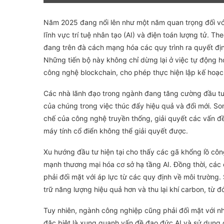
Năm 2025 đang nổi lên như một năm quan trọng đối với
lĩnh vực trí tuệ nhân tạo (AI) và điện toán lượng tử. 
đang trên đà cách mạng hóa các quy trình ra quyết đị
Những tiến bộ này không chỉ dừng lại ở việc tự động hó
công nghệ blockchain, cho phép thực hiện lập kế hoạch
Các nhà lãnh đạo trong ngành đang tăng cường đầu tư 
của chúng trong việc thúc đẩy hiệu quả và đổi mới. S
chế của công nghệ truyền thống, giải quyết các vấn đ
máy tính cổ điển không thể giải quyết được.
Xu hướng đầu tư hiện tại cho thấy các gã khổng lồ c
mạnh thương mại hóa cơ sở hạ tầng AI. Đồng thời, cá
phải đối mặt với áp lực từ các quy định về môi trường.
trữ năng lượng hiệu quả hơn và thu lại khí carbon, từ 
Tuy nhiên, ngành công nghiệp cũng phải đối mặt với n
đặc biệt là xung quanh vấn đề đạo đức AI và sử dụng 